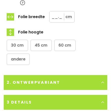
Folie breedte
cm
Folie hoogte
30 cm
45 cm
60 cm
andere
2. ONTWERPVARIANT
Ons advies:
3 DETAILS
Plak de raamfolie aan de binnenzijde van het raam voor
de langste levensduur