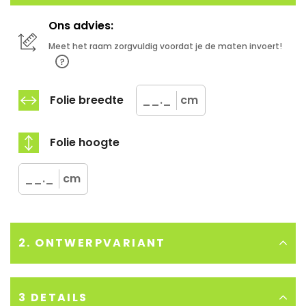
Ons advies:
Meet het raam zorgvuldig voordat je de maten invoert!
Folie breedte
cm
Folie hoogte
cm
2. ONTWERPVARIANT
Ons advies:
3 DETAILS
Plak de raamfolie aan de binnenzijde van het raam voor