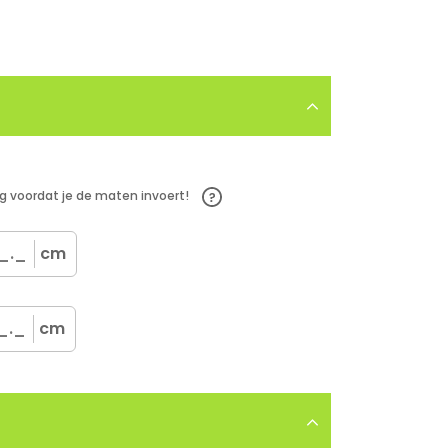
g voordat je de maten invoert!
cm
cm