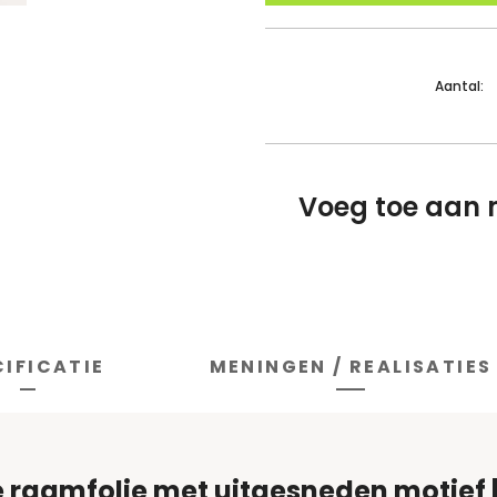
Extra opmerkingen:
Aantal:
Het ontwerp x aantal centimete
of andere opmerkingen over het
Voeg toe aan 
CIFICATIE
MENINGEN / REALISATIES
he raamfolie met uitgesneden motief