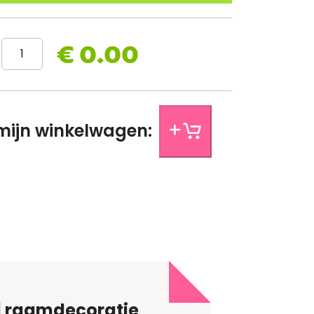
€ 0.00
r van de onderzijde van de folie, afgeronde hoeken
 ontwerp van jouw folie? Laat het ons weten.
mijn winkelwagen:
 | raamdecoratie