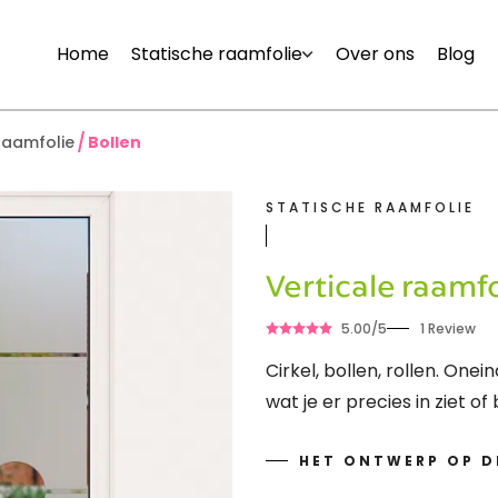
Home
Statische raamfolie
Over ons
Blog
raamfolie
Bollen
STATISCHE RAAMFOLIE
Verticale raamfo
5.00/5
1 Review
Cirkel, bollen, rollen. One
wat je er precies in ziet of
HET ONTWERP OP DE