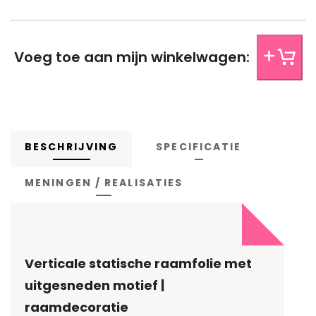
Het ontwerp x aantal centimeter van de onderzijde van de
folie, afgeronde hoeken of andere opmerkingen over het
ontwerp van jouw folie? Laat het ons weten.
Voeg toe aan mijn winkelwagen:
BESCHRIJVING
SPECIFICATIE
MENINGEN / REALISATIES
Verticale statische raamfolie met
uitgesneden motief |
raamdecoratie