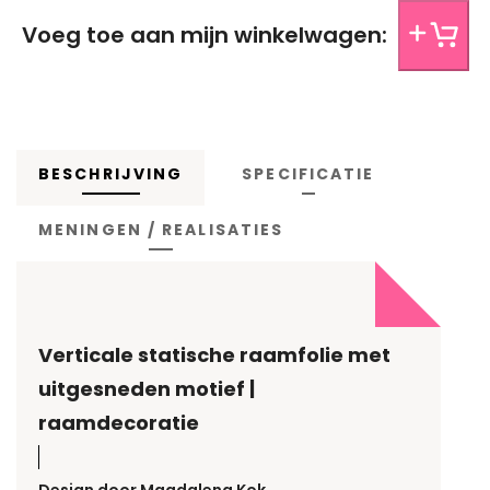
folie, afgeronde hoeken of andere opmerkingen over het
ontwerp van jouw folie? Laat het ons weten.
Voeg toe aan mijn winkelwagen:
BESCHRIJVING
SPECIFICATIE
MENINGEN / REALISATIES
Verticale statische raamfolie met
uitgesneden motief |
raamdecoratie
Design door Magdalena Kok