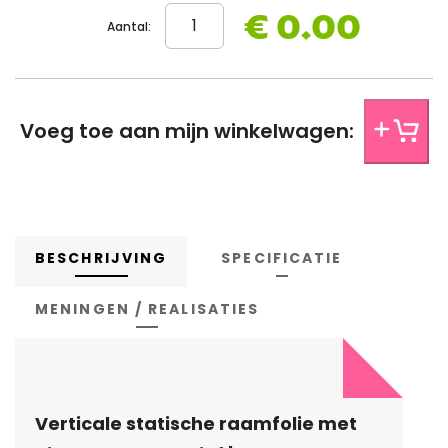
€ 0.00
Aantal:
Het ontwerp x aantal centimeter van de onderzijde van de
folie, afgeronde hoeken of andere opmerkingen over het
ontwerp van jouw folie? Laat het ons weten.
Voeg toe aan mijn winkelwagen:
BESCHRIJVING
SPECIFICATIE
MENINGEN / REALISATIES
Verticale statische raamfolie met