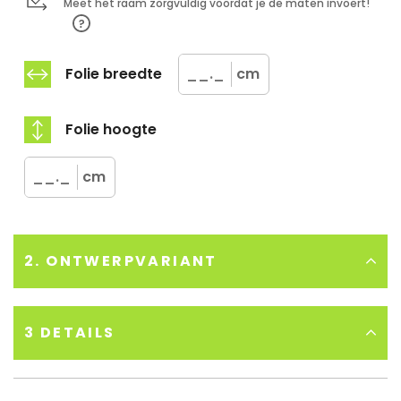
Meet het raam zorgvuldig voordat je de maten invoert!
Folie breedte
cm
Folie hoogte
cm
2. ONTWERPVARIANT
Ons advies:
3 DETAILS
Plak de raamfolie aan de binnenzijde van het raam voor
de langste levensduur
Extra opmerkingen:
Bekeken vanuit binnen: